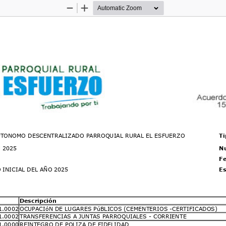
Zoom
Zoom
Out
In
TONOMO DESCENTRALIZADO PARROQUIAL RURAL EL ESFUERZO
Ti
al 2025
Nu
Fe
INICIAL DEL AÑO 2025
Es
Descripción
1.0002
OCUPACIóN DE LUGARES PúBLICOS (CEMENTERIOS -CERTIFICADOS)
1.0002
TRANSFERENCIAS A JUNTAS PARROQUIALES - CORRIENTE
1.0000
REINTEGRO DE POLIZA DE FIDELIDAD