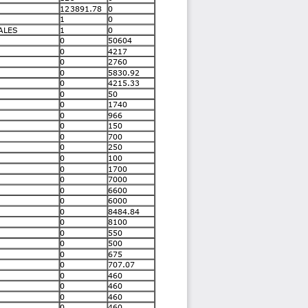
123891.78
0
1
0
ALES
1
0
0
50604
0
4217
0
2760
0
5830.92
0
4215.33
0
50
0
1740
0
966
0
150
0
700
0
250
0
100
0
1700
0
7000
0
6600
0
6000
0
8484.84
0
8100
0
550
0
500
0
675
0
707.07
0
460
0
460
0
460