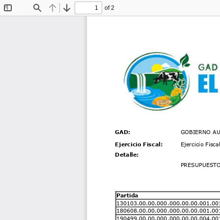
of 2
Toggle
Find
Previous
Next
Sidebar
GAD:
GOBIERNO AU
Ejercicio Fiscal:
Ejercicio Fisc
Detalle:
PRESUPUESTO 
Partida
130103.00.00.000.000.00.00.001.00
180608.00.00.000.000.00.00.001.00
190499.00.00.000.000.00.00.004.00