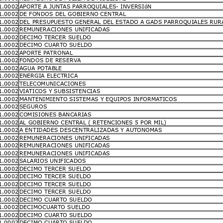
1.0002
APORTE A JUNTAS PARROQUIALES- INVERSIóN
1.0002
DE FONDOS DEL GOBIERNO CENTRAL
1.0002
DEL PRESUPUESTO GENERAL DEL ESTADO A GADS PARROQUIALES RUR
1.0002
REMUNERACIONES UNIFICADAS
1.0002
DECIMO TERCER SUELDO
1.0002
DECIMO CUARTO SUELDO
1.0002
APORTE PATRONAL
1.0002
FONDOS DE RESERVA
1.0002
AGUA POTABLE
1.0002
ENERGIA ELECTRICA
1.0002
TELECOMUNICACIONES
1.0002
VIATICOS Y SUBSISTENCIAS
1.0002
MANTENIMIENTO SISTEMAS Y EQUIPOS INFORMATICOS
1.0002
SEGUROS
1.0002
COMISIONES BANCARIAS
1.0002
AL GOBIERNO CENTRAL ( RETENCIONES 5 POR MIL)
1.0002
A ENTIDADES DESCENTRALIZADAS Y AUTONOMAS
1.0002
REMUNERACIONES UNIFICADAS
1.0002
REMUNERACIONES UNIFICADAS
1.0002
REMUNERACIONES UNIFICADAS
1.0002
SALARIOS UNIFICADOS
1.0002
DECIMO TERCER SUELDO
1.0002
DECIMO TERCER SUELDO
1.0002
DECIMO TERCER SUELDO
1.0002
DECIMO TERCER SUELDO
1.0002
DECIMO CUARTO SUELDO
1.0002
DECIMOCUARTO SUELDO
1.0002
DECIMO CUARTO SUELDO