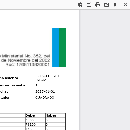
Current
Presentation
Open
Print
Download
To
View
Mode
PRESUPUESTO
po asiento:
INICIAL
mero asiento:
1
cha:
2025-01-01
tado:
CUADRADO
Debe
Haber
3500
0
78200
0
123
0