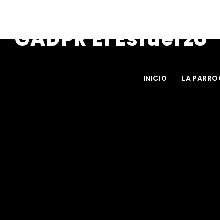
Horarios de atención: 08h00 a 17h00
Email: gadelesfuerzo@hotm
GADPR El Esfuerzo
INICIO
LA PARRO