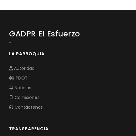
Convocatorias
GESTIÓN ADMINISTRATIVA
Plan de desarrollo y Ordenamiento Territorial - PD
GADPR El Esfuerzo
Plan Anual Contratación - PAC
-
Plan Operativo Anual - POA
LA PARROQUIA
Convenios Institucionales
Autoridad
PRESUPUESTO: EJECUCIÓN Y REPORTES
PDOT
Cédulas presupuestarias y balances
Noticias
Comisiones
Procesos de contratación
Contáctenos
Ejecución Presupuestaria
Obras y proyectos
TRANSPARENCIA