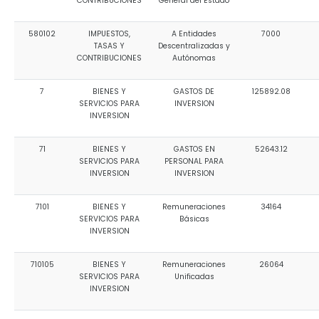
CONTRIBUCIONES
General del Estado
580102
IMPUESTOS,
A Entidades
7000
TASAS Y
Descentralizadas y
CONTRIBUCIONES
Autónomas
7
BIENES Y
GASTOS DE
125892.08
SERVICIOS PARA
INVERSION
INVERSION
71
BIENES Y
GASTOS EN
52643.12
SERVICIOS PARA
PERSONAL PARA
INVERSION
INVERSION
7101
BIENES Y
Remuneraciones
34164
SERVICIOS PARA
Básicas
INVERSION
710105
BIENES Y
Remuneraciones
26064
SERVICIOS PARA
Unificadas
INVERSION