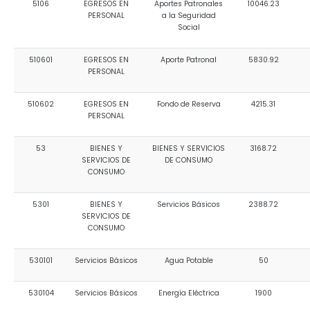
5106
EGRESOS EN
Aportes Patronales
10046.23
PERSONAL
a la Seguridad
Social
510601
EGRESOS EN
Aporte Patronal
5830.92
PERSONAL
510602
EGRESOS EN
Fondo de Reserva
4215.31
PERSONAL
53
BIENES Y
BIENES Y SERVICIOS
3168.72
SERVICIOS DE
DE CONSUMO
CONSUMO
5301
BIENES Y
Servicios Básicos
2388.72
SERVICIOS DE
CONSUMO
530101
Servicios Básicos
Agua Potable
50
530104
Servicios Básicos
Energía Eléctrica
1900