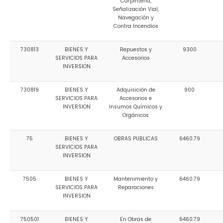
Carpintería,
Señalización Vial,
Navegación y
Contra Incendios
730813
BIENES Y
Repuestos y
9300
SERVICIOS PARA
Accesorios
INVERSION
730819
BIENES Y
Adquisición de
900
SERVICIOS PARA
Accesorios e
INVERSION
Insumos Químicos y
Orgánicos
75
BIENES Y
OBRAS PUBLICAS
6460.79
SERVICIOS PARA
INVERSION
7505
BIENES Y
Mantenimiento y
6460.79
SERVICIOS PARA
Reparaciones
INVERSION
750501
BIENES Y
En Obras de
6460.79