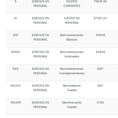
5
EGRESOS EN
GASTOS
79935.95
Convocatorias
PERSONAL
CORRIENTES
GESTIÓN ADMINISTRATIVA
51
EGRESOS EN
GASTOS EN
67567.23
PERSONAL
PERSONAL
Plan de desarrollo y Ordenamiento Territorial - PD
5101
EGRESOS EN
Remuneraciones
50604
Plan Anual Contratación - PAC
PERSONAL
Básicas
Plan Operativo Anual - POA
510105
EGRESOS EN
Remuneraciones
50604
Convenios Institucionales
PERSONAL
Unificadas
PRESUPUESTO: EJECUCIÓN Y REPORTES
5102
EGRESOS EN
Remuneraciones
6917
PERSONAL
Complementarias
Cédulas presupuestarias y balances
Procesos de contratación
510203
EGRESOS EN
Decimotercer
4217
PERSONAL
Sueldo
Ejecución Presupuestaria
510204
EGRESOS EN
Decimocuarto
2700
Obras y proyectos
PERSONAL
Sueldo